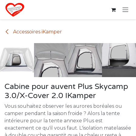
Se rendre au contenu
Accessoires iKamper
Cabine pour auvent Plus Skycamp
3.0/X-Cover 2.0 IKamper
Vous souhaitez observer les aurores boréales ou
camper pendant la saison froide ? Alors la tente
intérieure pour la tente annexe Plus est
exactement ce qu'il vous faut. L'isolation matelassée
à double couche garantit que la chaleur reste à