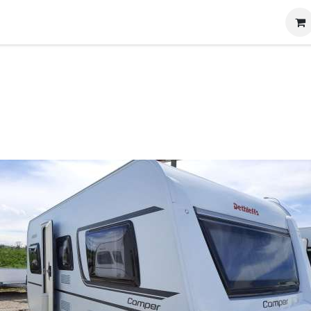
g
Produits
Location
Boutique
À propos
nt