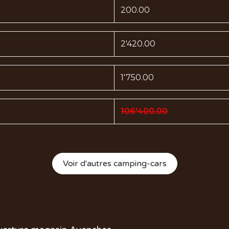
200.00
2'420.00
1'750.00
106'400.00
Voir d'autres camping-cars