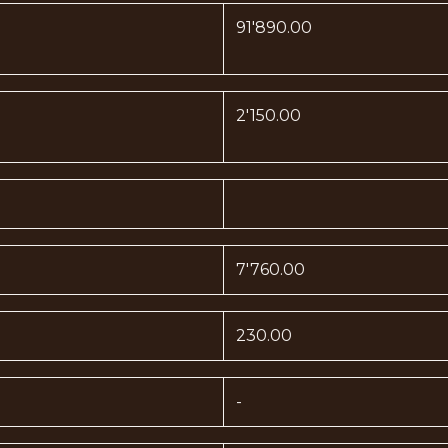
91'890.00
2'150.00
7'760.00
230.00
-