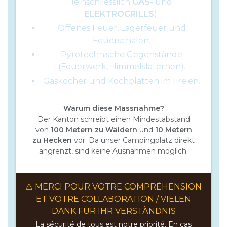
(einschliesslich
GAS-
und
ELEKTROGRILLS
).
Offenes Feuer, Lagerfeuer und
Feuerschalen.
Pyrotechnische Gegenstände
(Feuerwerk, Himmelslaternen).
Gaskocher und Kochplatten im Freien.
Warum diese Massnahme?
Der Kanton schreibt einen Mindestabstand
von
100 Metern zu Wäldern
und
10 Metern
zu Hecken
vor. Da unser Campingplatz direkt
angrenzt, sind keine Ausnahmen möglich.
⚠️ MERCI POUR VOTRE COMPRÉHENSION
ET VOTRE COLLABORATION / VIELEN
DANK FÜR IHR VERSTÄNDNIS
La sécurité de tous est notre priorité. En cas