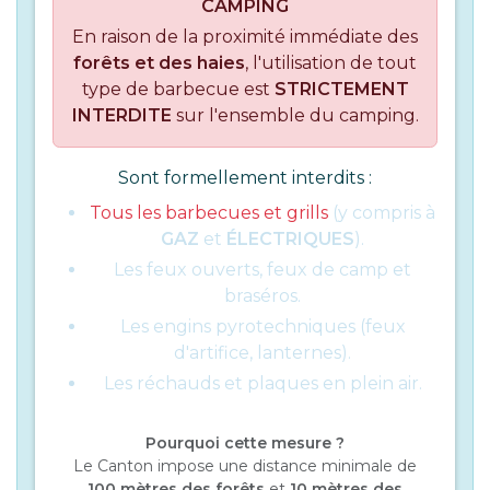
CAMPING
En raison de la proximité immédiate des
forêts et des haies
, l'utilisation de tout
type de barbecue est
STRICTEMENT
INTERDITE
sur l'ensemble du camping.
Sont formellement interdits :
Tous les barbecues et grills
(y compris à
GAZ
et
ÉLECTRIQUES
).
Les feux ouverts, feux de camp et
braséros.
Les engins pyrotechniques (feux
d'artifice, lanternes).
Les réchauds et plaques en plein air.
Pourquoi cette mesure ?
Le Canton impose une distance minimale de
100 mètres des forêts
et
10 mètres des