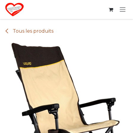
Se rendre au contenu
Tous les produits