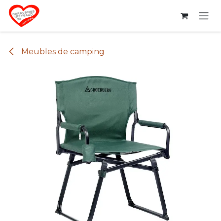
Se rendre au contenu
Meubles de camping