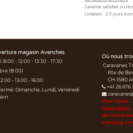
Garantie satisfait ou r
Livraison : 2-3 jours ouv
verture magasin Avenches
Où nous tro
 8:00 - 12:00 - 13:30 - 17:30
Caravanes T
bre 18:00)
Rte de Ber
CH-1580 A
2:00 - 13:00 - 16:00
+41 26 676 
ermé: Dimanche, Lundi, Vendredi
caravanes
nsion
Pour toute
réservation
,
de
contacter
camping con