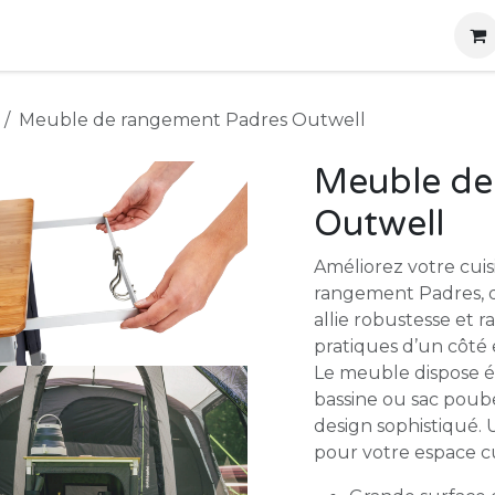
g
Produits
Location
Boutique
À propos
Meuble de rangement Padres Outwell
Meuble de
Outwell
Améliorez votre cui
rangement Padres, 
allie robustesse et 
pratiques d’un côté
Le meuble dispose é
bassine ou sac poube
design sophistiqué. U
pour votre espace cu