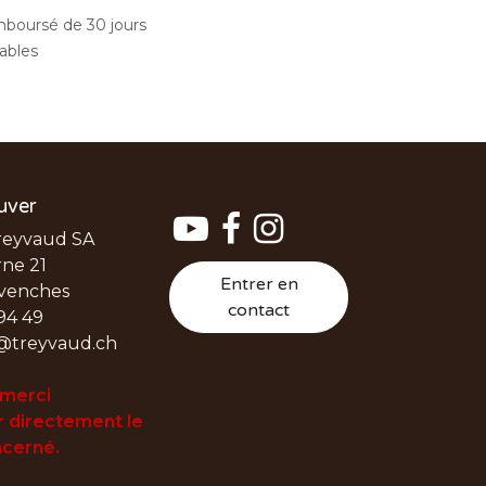
emboursé de 30 jours
rables
uver
reyvaud SA
ne 21
Entrer en
venches
contact
94 49
@treyvaud.ch
 merci
 directement le
cerné.