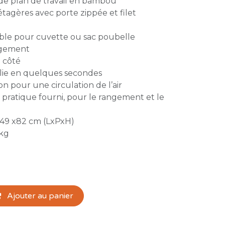
de plan de travail en bambou
tagères avec porte zippée et filet
ble pour cuvette ou sac poubelle
ngement
e côté
plie en quelques secondes
ion pour une circulation de l’air
 pratique fourni, pour le rangement et le
 49 x82 cm (LxPxH)
 kg
Ajouter au panier