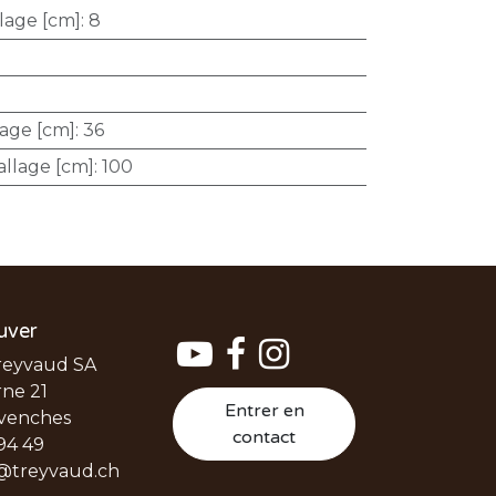
lage [cm]
:
8
lage [cm]
:
36
llage [cm]
:
100
uver
reyvaud SA
ne 21
Entrer en
venches
contact
94 49
@treyvaud.ch