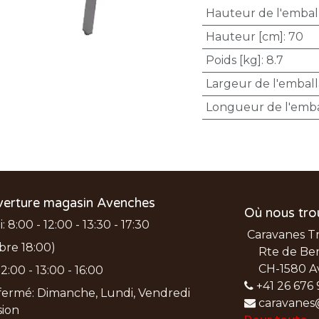
Hauteur de l'embal
Hauteur [cm]
:
70
Poids [kg]
:
8.7
Largeur de l'embal
Longueur de l'emba
verture magasin Avenches
Où nous tro
 8:00 - 12:00 - 13:30 - 17:30
Caravanes T
bre 18:00)
Rte de Ber
CH-1580 A
2:00 - 13:00 - 16:00
+41 26 676 
ermé: Dimanche, Lundi, Vendredi
caravanes
nsion