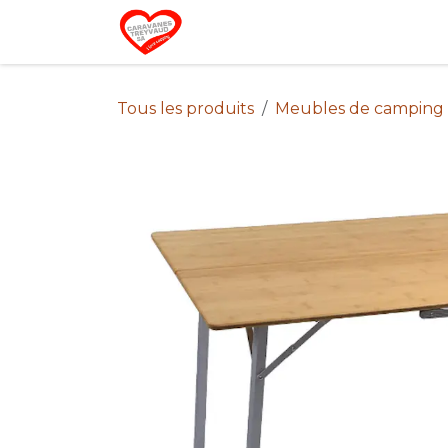
Se rendre au contenu
Home
Campin
Tous les produits
Meubles de camping