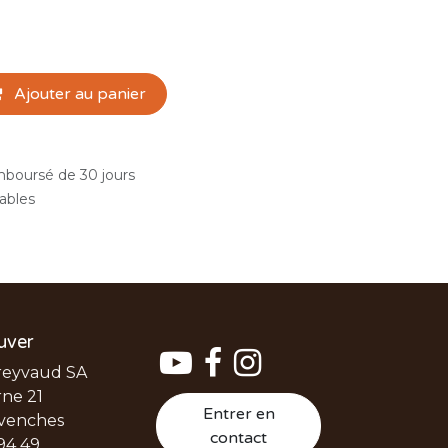
Ajouter au panier
emboursé de 30 jours
rables
uver
reyvaud SA
ne 21
Entrer en
venches
contact
94 49