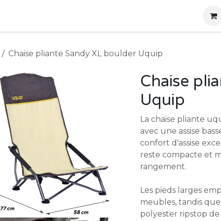
g
Produits
Location
Boutique
À propos
Chaise pliante Sandy XL boulder Uquip
Chaise pli
Uquip
La chaise pliante u
avec une assise basse
confort d'assise exc
reste compacte et ma
rangement.
Les pieds larges em
meubles, tandis que 
polyester ripstop de