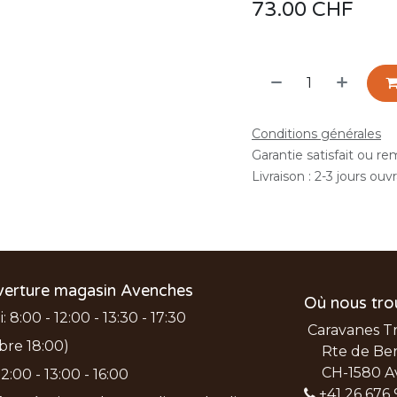
73.00
CHF
Conditions générales
Garantie satisfait ou r
Livraison : 2-3 jours ouv
verture magasin Avenches
Où nous tro
 8:00 - 12:00 - 13:30 - 17:30
Caravanes T
bre 18:00)
Rte de Ber
CH-1580 A
2:00 - 13:00 - 16:00
+41 26 676 