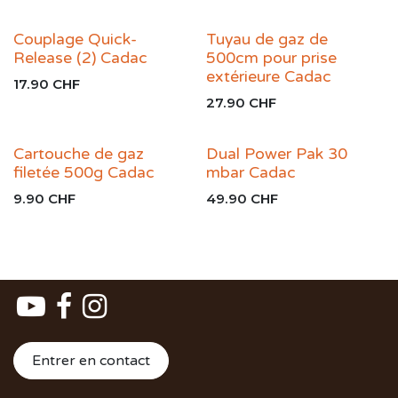
Couplage Quick-
Tuyau de gaz de
Release (2) Cadac
500cm pour prise
extérieure Cadac
17.90
CHF
27.90
CHF
Cartouche de gaz
Dual Power Pak 30
filetée 500g Cadac
mbar Cadac
9.90
CHF
49.90
CHF
Entrer en contact