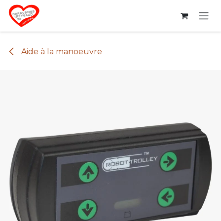
Se rendre au contenu
Aide à la manoeuvre