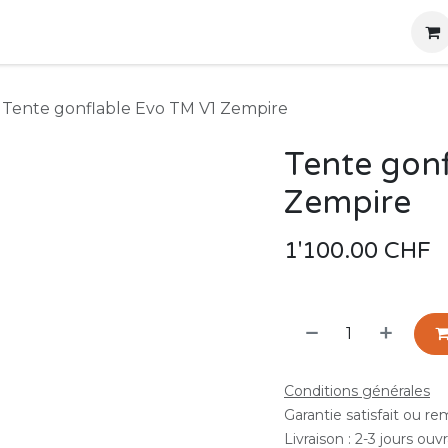
g
Produits
Location
Boutique
À propos
Tente gonflable Evo TM V1 Zempire
Tente gon
Zempire
1'100.00
CHF
Conditions générales
Garantie satisfait ou r
Livraison : 2-3 jours ouv