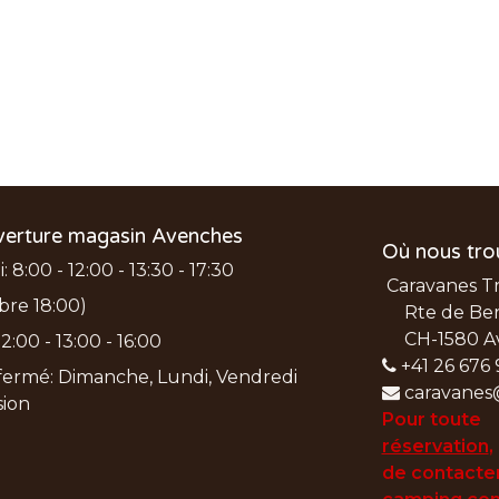
verture magasin Avenches
Où nous tro
 8:00 - 12:00 - 13:30 - 17:30
Caravanes T
bre 18:00)
Rte de Ber
CH-1580 A
2:00 - 13:00 - 16:00
+41 26 676 
ermé: Dimanche, Lundi, Vendredi
caravanes
nsion
Pour toute
réservation
,
de
contacter