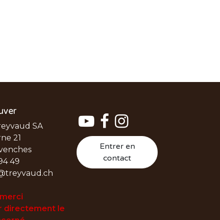
uver
reyvaud SA
ne 21
Entrer en
venches
contact
94 49
@treyvaud.ch
 merci
 directement le