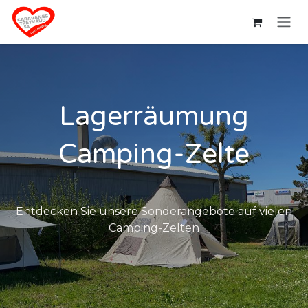
Zum Inhalt springen
Lagerräumung
Camping-Zelte
Entdecken Sie unsere Sonderangebote auf vielen
Camping-Zelten